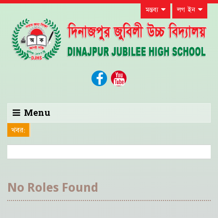
মন্তব্য
লগ ইন
Menu
খবর:
No Roles Found